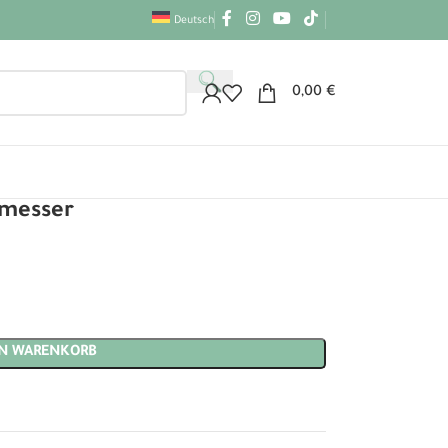
Deutsch
0,00
€
hmesser
EN WARENKORB