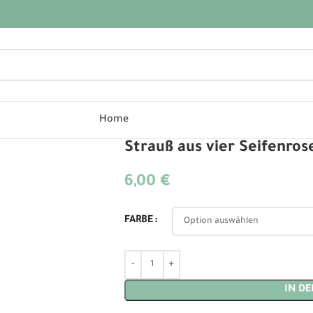
Home
Strauß aus vier Seifenros
6,00
€
Alternative:
FARBE
IN D