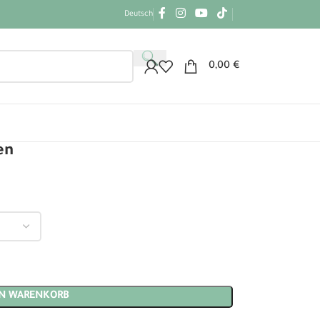
Deutsch
0,00
€
en
EN WARENKORB